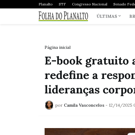
Planalto
STF
Congresso Nacional
Senado Fede
ÚLTIMAS
BR
Página inicial
E-book gratuito 
redefine a respo
lideranças corpo
por
Camila Vasconcelos
-
12/14/2025 