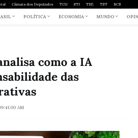
ral
Câmara dos Deputados
TCU
STJ
TSE
TST
BCB
ASIL
POLÍTICA
ECONOMIA
MUNDO
OPI
analisa como a IA
nsabilidade das
rativas
09:41:00 AM