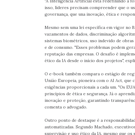
"A Inteligência Artificial está redefinindo
isso, líderes precisam compreender que o us
governança, que una inovação, ética e respons
Mesmo sem uma lei específica em vigor no Br
vazamentos de dados, discriminação algorítm
sistemas biométricos, uso indevido de obras 
e de consumo. "Esses problemas podem gerar 
reputação das empresas. O desafio é implem
ético da IA desde o início dos projetos", expli
O e-book também compara o estágio de regul
União Europeia, pioneira com o AI Act, que cl
exigências proporcionais a cada um. "Os EU
princípios de ética e segurança. Já o aprendi
inovação e proteção, garantindo transparência
comenta o advogado.
Outro ponto de destaque é a responsabilidad
automatizadas. Segundo Machado, executivos
supervisão e uso ético da IA, mesmo que os