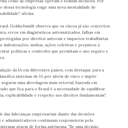
 a forma como as empresas operam e tomam decisões. Por
o dessa tecnologia exige uma nova mentalidade de
abilidade", afirma.
asil, Goldschmidt observa que os riscos já são concretos:
ica, erros em diagnósticos automatizados, falhas em
protegidas por direitos autorais e impactos trabalhistas
indenizações, multas, ações coletivas e prejuízos à
entar políticas e controles que permitam o uso seguro e
ca.
ação da IA em diferentes países, com destaque para a
assifica sistemas de IA por níveis de risco e impõe
A seguem uma abordagem mais setorial, baseada em
zado que fica para o Brasil é a necessidade de equilibrar
, explicabilidade e respeito aos direitos fundamentais",
e das lideranças empresariais diante das decisões
 e administradores continuam responsáveis pela
 sistemas atuem de forma autônoma. "Se uma decisão