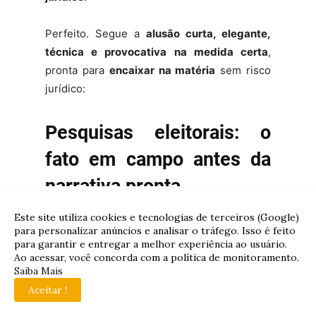
Perfeito. Segue a
alusão curta, elegante,
técnica e provocativa na medida certa
,
pronta para
encaixar na matéria
sem risco
jurídico:
Pesquisas eleitorais: o
fato em campo antes da
narrativa pronta
Este site utiliza cookies e tecnologias de terceiros (Google)
Enquanto narrativas tentam antecipar
para personalizar anúncios e analisar o tráfego. Isso é feito
conclusões,
a realidade está nas ruas
. Neste
para garantir e entregar a melhor experiência ao usuário.
Ao acessar, você concorda com a política de monitoramento.
momento,
equipes do Instituto Exatas
Saiba Mais
realizam pesquisa presencial em todas as
Aceitar !
regiões administrativas do Distrito Federal
,
ouvindo a população de forma direta, técnica