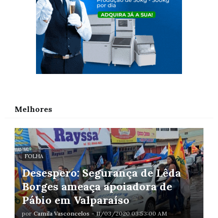
Melhores
FOLHA
Desespero: Segurança de Lêda
Borges ameaça apoiadora de
Pábio em Valparaíso
por
Camila Vasconcelos
-
11/03/2020 03:53:00 AM