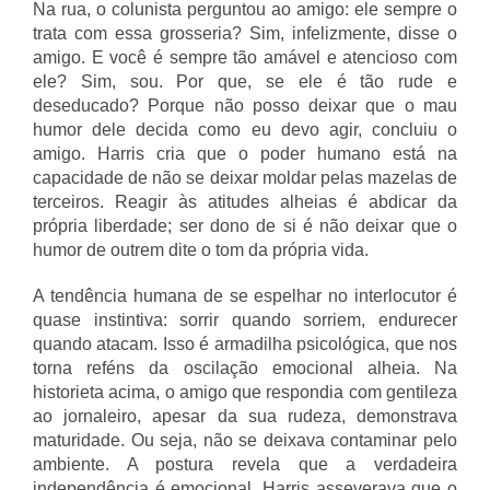
Na rua, o colunista perguntou ao amigo: ele sempre o
trata com essa grosseria? Sim, infelizmente, disse o
amigo. E você é sempre tão amável e atencioso com
ele? Sim, sou. Por que, se ele é tão rude e
deseducado? Porque não posso deixar que o mau
humor dele decida como eu devo agir, concluiu o
amigo. Harris cria que o poder humano está na
capacidade de não se deixar moldar pelas mazelas de
terceiros. Reagir às atitudes alheias é abdicar da
própria liberdade; ser dono de si é não deixar que o
humor de outrem dite o tom da própria vida.
A tendência humana de se espelhar no interlocutor é
quase instintiva: sorrir quando sorriem, endurecer
quando atacam. Isso é armadilha psicológica, que nos
torna reféns da oscilação emocional alheia. Na
historieta acima, o amigo que respondia com gentileza
ao jornaleiro, apesar da sua rudeza, demonstrava
maturidade. Ou seja, não se deixava contaminar pelo
ambiente. A postura revela que a verdadeira
independência é emocional. Harris asseverava que o