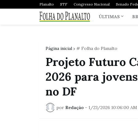
Planalto
STF
Congresso Nacional
Senado Fede
ÚLTIMAS
BR
Página inicial
# Folha do Planalto
Projeto Futuro C
2026 para jovens
no DF
por
Redação
-
1/23/2026 10:06:00 AM