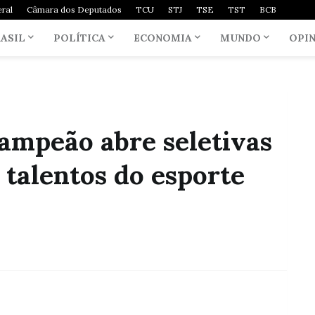
ral
Câmara dos Deputados
TCU
STJ
TSE
TST
BCB
ASIL
POLÍTICA
ECONOMIA
MUNDO
OPI
ampeão abre seletivas
 talentos do esporte