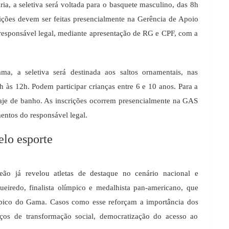
a, a seletiva será voltada para o basquete masculino, das 8h
rições devem ser feitas presencialmente na Gerência de Apoio
responsável legal, mediante apresentação de RG e CPF, com a
a, a seletiva será destinada aos saltos ornamentais, nas
 às 12h. Podem participar crianças entre 6 e 10 anos. Para a
traje de banho. As inscrições ocorrem presencialmente na GAS
tos do responsável legal.
elo esporte
ão já revelou atletas de destaque no cenário nacional e
iredo, finalista olímpico e medalhista pan-americano, que
límpico do Gama. Casos como esse reforçam a importância dos
ços de transformação social, democratização do acesso ao