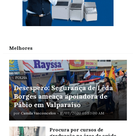
Melhores
FOLHA
Desespero: Segurança de Lêda
Borges ameaça apoiadora de
Pábio em Valparaíso
por
Camila Vasconcelos
-
11/03/2020 03:53:00 AM
Procura por cursos de
graduação na área da saúde