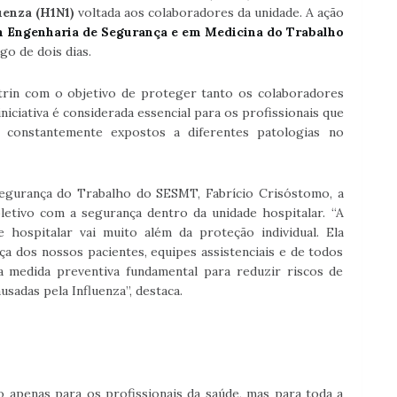
uenza (H1N1)
voltada aos colaboradores da unidade. A ação
m Engenharia de Segurança e em Medicina do Trabalho
go de dois dias.
rin com o objetivo de proteger tanto os colaboradores
niciativa é considerada essencial para os profissionais que
o constantemente expostos a diferentes patologias no
gurança do Trabalho do SESMT, Fabrício Crisóstomo, a
tivo com a segurança dentro da unidade hospitalar. “A
hospitalar vai muito além da proteção individual. Ela
 dos nossos pacientes, equipes assistenciais e de todos
a medida preventiva fundamental para reduzir riscos de
sadas pela Influenza”, destaca.
o apenas para os profissionais da saúde, mas para toda a