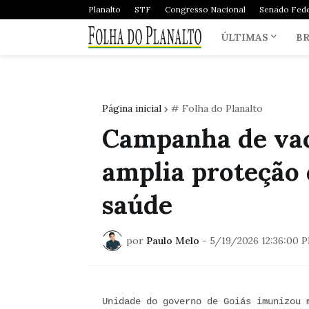
Planalto
STF
Congresso Nacional
Senado Fede
ÚLTIMAS
BR
Página inicial
# Folha do Planalto
Campanha de vac
amplia proteção 
saúde
por
Paulo Melo
-
5/19/2026 12:36:00 
Unidade do governo de Goiás imunizou 