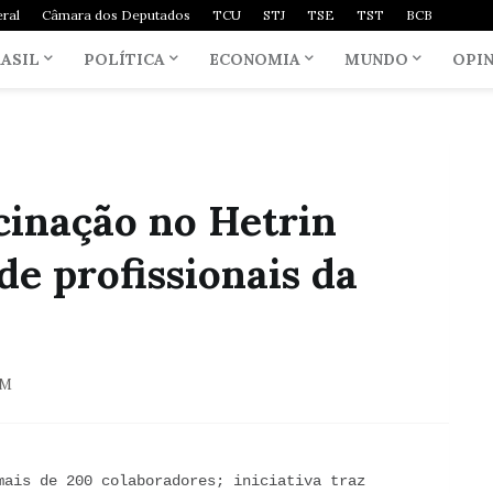
ral
Câmara dos Deputados
TCU
STJ
TSE
TST
BCB
ASIL
POLÍTICA
ECONOMIA
MUNDO
OPI
inação no Hetrin
de profissionais da
PM
mais de 200 colaboradores; iniciativa traz