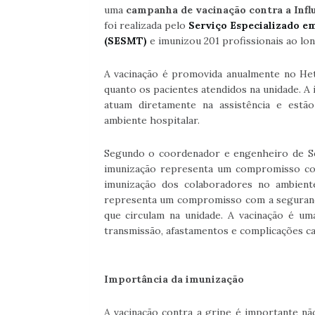
uma
campanha de vacinação contra a Infl
foi realizada pelo
Serviço Especializado e
(SESMT)
e imunizou 201 profissionais ao lon
A vacinação é promovida anualmente no Het
quanto os pacientes atendidos na unidade. A i
atuam diretamente na assistência e estã
ambiente hospitalar.
Segundo o coordenador e engenheiro de Se
imunização representa um compromisso cole
imunização dos colaboradores no ambiente 
representa um compromisso com a segurança
que circulam na unidade. A vacinação é um
transmissão, afastamentos e complicações cau
Importância da imunização
A vacinação contra a gripe é importante nã