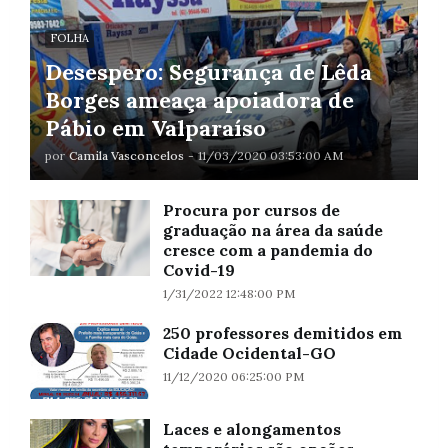
FOLHA
Desespero: Segurança de Lêda
Borges ameaça apoiadora de
Pábio em Valparaíso
por
Camila Vasconcelos
-
11/03/2020 03:53:00 AM
Procura por cursos de
graduação na área da saúde
cresce com a pandemia do
Covid-19
1/31/2022 12:48:00 PM
250 professores demitidos em
Cidade Ocidental-GO
11/12/2020 06:25:00 PM
Laces e alongamentos