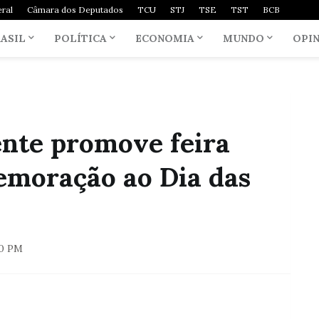
ral
Câmara dos Deputados
TCU
STJ
TSE
TST
BCB
ASIL
POLÍTICA
ECONOMIA
MUNDO
OPI
ente promove feira
emoração ao Dia das
00 PM