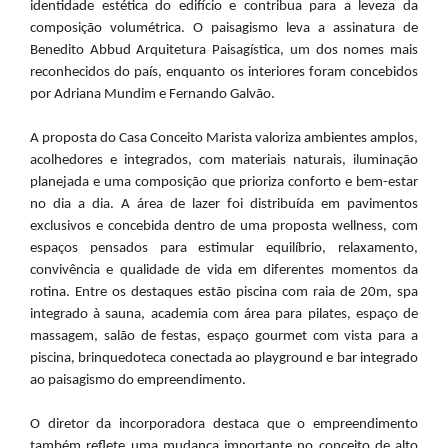
identidade estética do edifício e contribua para a leveza da
composição volumétrica. O paisagismo leva a assinatura de
Benedito Abbud Arquitetura Paisagística, um dos nomes mais
reconhecidos do país, enquanto os interiores foram concebidos
por Adriana Mundim e Fernando Galvão.
A proposta do Casa Conceito Marista valoriza ambientes amplos,
acolhedores e integrados, com materiais naturais, iluminação
planejada e uma composição que prioriza conforto e bem-estar
no dia a dia. A área de lazer foi distribuída em pavimentos
exclusivos e concebida dentro de uma proposta wellness, com
espaços pensados para estimular equilíbrio, relaxamento,
convivência e qualidade de vida em diferentes momentos da
rotina. Entre os destaques estão piscina com raia de 20m, spa
integrado à sauna, academia com área para pilates, espaço de
massagem, salão de festas, espaço gourmet com vista para a
piscina, brinquedoteca conectada ao playground e bar integrado
ao paisagismo do empreendimento.
O diretor da incorporadora destaca que o empreendimento
também reflete uma mudança importante no conceito de alto