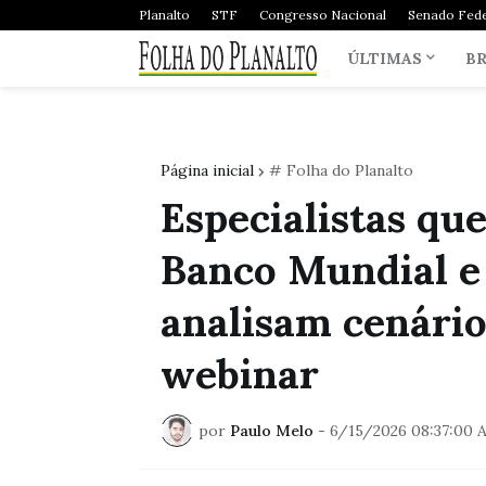
Planalto
STF
Congresso Nacional
Senado Fede
ÚLTIMAS
BR
Página inicial
# Folha do Planalto
Especialistas qu
Banco Mundial e
analisam cenário
webinar
por
Paulo Melo
-
6/15/2026 08:37:00 