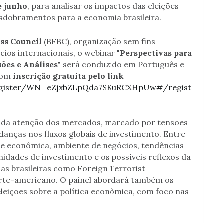
e junho
, para analisar os impactos das eleições
esdobramentos para a economia brasileira.
ess Council
(BFBC), organização sem fins
ios internacionais, o webinar "
Perspectivas para
sões e Análises
" será conduzido em Português e
 com
inscrição gratuita pelo link
register/WN_eZjxbZLpQda7SKuRCXHpUw#/regist
da atenção dos mercados, marcado por tensões
danças nos fluxos globais de investimento. Entre
de econômica, ambiente de negócios, tendências
idades de investimento e os possíveis reflexos da
as brasileiras como Foreign Terrorist
rte-americano. O painel abordará também os
leições sobre a política econômica, com foco nas