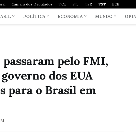
ral
Câmara dos Deputados
TCU
STJ
TSE
TST
BCB
ASIL
POLÍTICA
ECONOMIA
MUNDO
OPI
e passaram pelo FMI,
 governo dos EUA
s para o Brasil em
AM