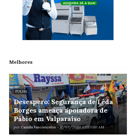
Melhores
FOLHA
Desespero: Segurança de Lêda
Borges ameaça apoiadora de
Pábio em Valparaíso
por
Camila Vasconcelos
-
11/03/2020 03:53:00 AM