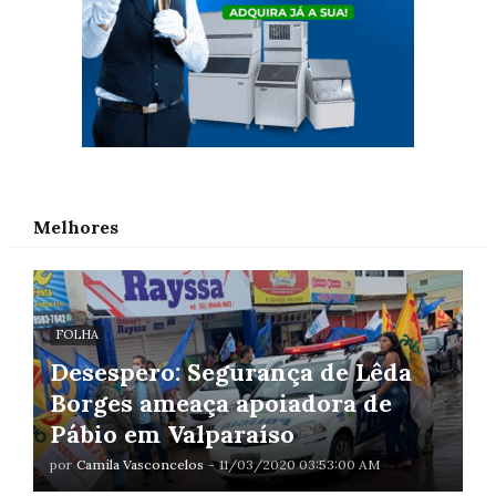
Melhores
FOLHA
Desespero: Segurança de Lêda
Borges ameaça apoiadora de
Pábio em Valparaíso
por
Camila Vasconcelos
-
11/03/2020 03:53:00 AM