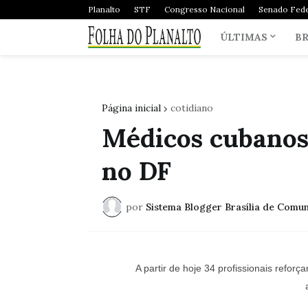
Planalto
STF
Congresso Nacional
Senado Fede
ÚLTIMAS
BR
Página inicial
cotidiano
Médicos cubanos
no DF
por
Sistema Blogger Brasília de Comu
A partir de hoje 34 profissionais refor