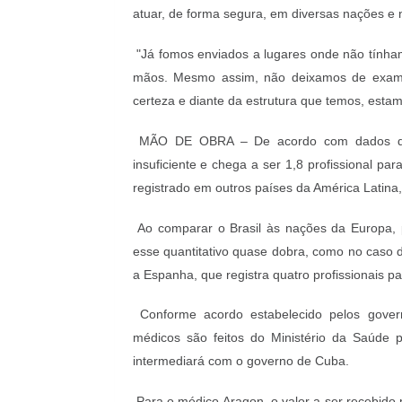
atuar, de forma segura, em diversas nações e n
"Já fomos enviados a lugares onde não tínha
mãos. Mesmo assim, não deixamos de examin
certeza e diante da estrutura que temos, esta
MÃO DE OBRA –
De acordo com dados do
insuficiente e chega a ser 1,8 profissional pa
registrado em outros países da América Latina,
Ao comparar o Brasil às nações da Europa, 
esse quantitativo quase dobra, como no caso d
a Espanha, que registra quatro profissionais p
Conforme acordo estabelecido pelos gove
médicos são feitos do Ministério da Saúde
intermediará com o governo de Cuba.
Para o médico Aragon, o valor a ser recebido 