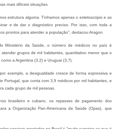
as mais difíceis situações.
mos estrutura alguma. Tínhamos apenas o estetoscópio e as
ar e de dar o diagnóstico preciso. Por isso, com toda a
mos prontos para atender a população", destacou Aragon.
 Ministério da Saúde, o número de médicos no país é
ra atender grupos de mil habitantes, quantitativo menor que o
 como a Argentina (3,2) e Uruguai (3,7).
por exemplo, a desigualdade cresce de forma expressiva e
e Portugal, que conta com 3,9 médicos por mil habitantes, e
ara cada grupo de mil pessoas.
rnos brasileiro e cubano, os repasses de pagamento dos
 para a Organização Pan-Americana da Saúde (Opas), que
pelos serviços prestados no Brasil é "muito superior ao que é