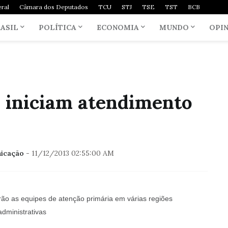
ral
Câmara dos Deputados
TCU
STJ
TSE
TST
BCB
ASIL
POLÍTICA
ECONOMIA
MUNDO
OPI
 iniciam atendimento
nicação
-
11/12/2013 02:55:00 AM
çarão as equipes de atenção primária em várias regiões
administrativas