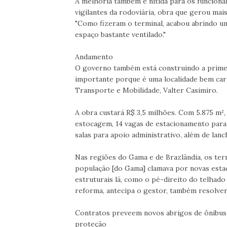
A melhoria também é nítida para os funcioná
vigilantes da rodoviária, obra que gerou mais
"Como fizeram o terminal, acabou abrindo u
espaço bastante ventilado."
Andamento
O governo também está construindo a primei
importante porque é uma localidade bem care
Transporte e Mobilidade, Valter Casimiro.
A obra custará R$ 3,5 milhões. Com 5.875 m²,
estocagem, 14 vagas de estacionamento para 
salas para apoio administrativo, além de lan
Nas regiões do Gama e de Brazlândia, os te
população [do Gama] clamava por novas estaç
estruturais lá, como o pé-direito do telhado
reforma, antecipa o gestor, também resolver
Contratos preveem novos abrigos de ônibus 
proteção