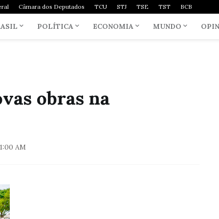
ral
Câmara dos Deputados
TCU
STJ
TSE
TST
BCB
ASIL
POLÍTICA
ECONOMIA
MUNDO
OPI
ovas obras na
21:00 AM