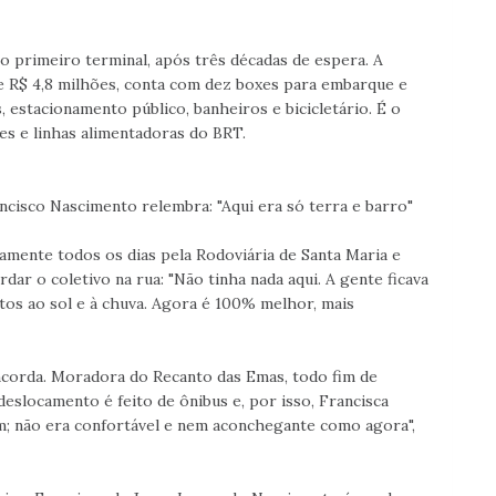
 o primeiro terminal, após três décadas de espera. A
de R$ 4,8 milhões, conta com dez boxes para embarque e
 estacionamento público, banheiros e bicicletário. É o
res e linhas alimentadoras do BRT.
ancisco Nascimento relembra: "Aqui era só terra e barro"
camente todos os dias pela Rodoviária de Santa Maria e
rdar o coletivo na rua: "Não tinha nada aqui. A gente ficava
itos ao sol e à chuva. Agora é 100% melhor, mais
oncorda. Moradora do Recanto das Emas, todo fim de
 deslocamento é feito de ônibus e, por isso, Francisca
om; não era confortável e nem aconchegante como agora",