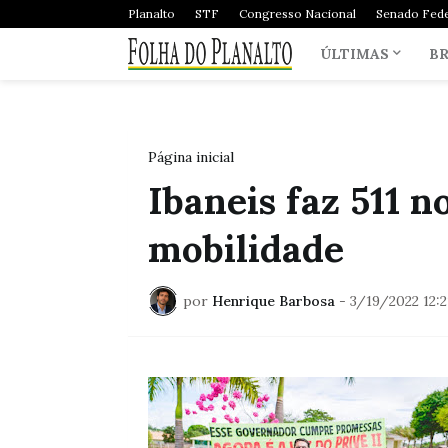
Planalto
STF
Congresso Nacional
Senado Fede
ÚLTIMAS
BR
Página inicial
Ibaneis faz 511 n
mobilidade
por
Henrique Barbosa
-
3/19/2022 12: