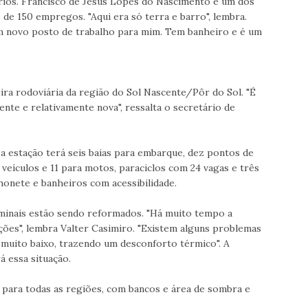
rios. Francisco de Jesus Lopes do Nascimento é um dos
 de 150 empregos. "Aqui era só terra e barro", lembra.
m novo posto de trabalho para mim. Tem banheiro e é um
ra rodoviária da região do Sol Nascente/Pôr do Sol. "É
nte e relativamente nova", ressalta o secretário de
 a estação terá seis baias para embarque, dez pontos de
veículos e 11 para motos, paraciclos com 24 vagas e três
chonete e banheiros com acessibilidade.
rminais estão sendo reformados. "Há muito tempo a
ões", lembra Valter Casimiro. "Existem alguns problemas
 muito baixo, trazendo um desconforto térmico". A
á essa situação.
para todas as regiões, com bancos e área de sombra e