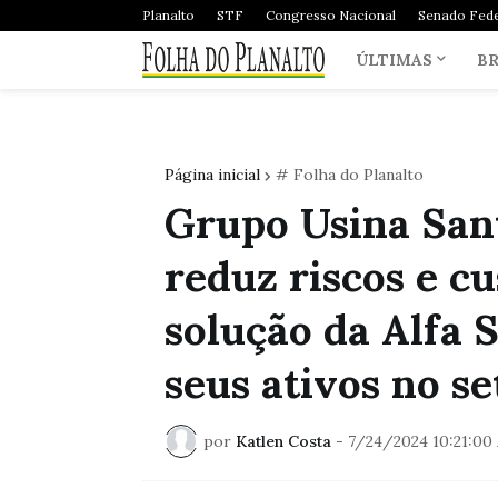
Planalto
STF
Congresso Nacional
Senado Fede
ÚLTIMAS
BR
Página inicial
# Folha do Planalto
Grupo Usina San
reduz riscos e c
solução da Alfa 
seus ativos no se
por
Katlen Costa
-
7/24/2024 10:21:00