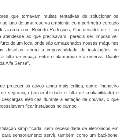
ores que tornavam muitas tentativas de solucionar os
a ao lado de uma reserva ambiental com perímetro cercado
, de acordo com Roberto Rodrigues, Coordenador de TI do
e atendesse ao que precisavam, parecia ser impossível.
r furto de um local onde são armazenados nossas máquinas
s desafios, como a impossibilidade de instalações de
o à falta de espaço entre o alambrado e a reserva. Diante
da Alfa Sense”.
e proteger os ativos ainda mais crítica, como financeiro
e segurança (vulnerabilidade e falta de confiabilidade) e
e descargas elétricas durante a estação de chuvas, o que
cessitavam ficar instalados no campo.
stalação simplificada, sem necessidade de eletrônicos em
o para sensoriamento serviu também como um backbone,