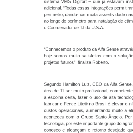
sistema VMS Digifort – que já estavam ins
adicional. “Todas essas integrações permitira
perímetro, dando-nos muita assertividade nas
ao longo do perímetro para instalação de c
o Coordenador de T.I da U.S.A.
“Conhecemos o produto da Alfa Sense atravé
hoje somos muito satisfeitos com a soluçã
projetos futuros”, finaliza Roberto.
Segundo Hamilton Luiz, CEO da Alfa Sense,
área de T.I ser muito profissional, competente
a escolha certa, fazer o uso de alta tecnol
fabricar o Fence Lite® no Brasil é elevar o
custos operacionais, aumentando muito a e
aconteceu com o Grupo Santo Ângelo. Por 
tecnologia, por este importante grupo do agr
conosco e alcançam o retorno desejado que