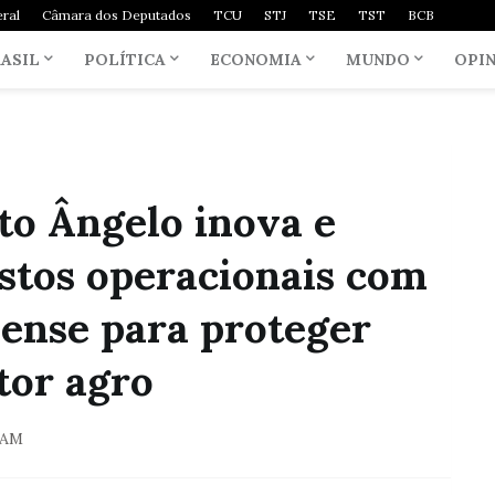
ral
Câmara dos Deputados
TCU
STJ
TSE
TST
BCB
ASIL
POLÍTICA
ECONOMIA
MUNDO
OPI
to Ângelo inova e
ustos operacionais com
Sense para proteger
tor agro
 AM