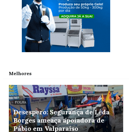
Melhores
FOLHA
Desespero: Segurança de Lêda
Borges ameaça apoiadora de
Pábio em Valparaíso