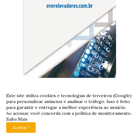
Destaques
Este site utiliza cookies e tecnologias de terceiros (Google)
para personalizar anúncios e analisar o tráfego. Isso é feito
para garantir e entregar a melhor experiência ao usuário.
Ao acessar, você concorda com a política de monitoramento.
# FOLHA DO PLANALTO
Saiba Mais
Quase 65 mil famílias ainda
Aceitar !
podem garantir desconto na