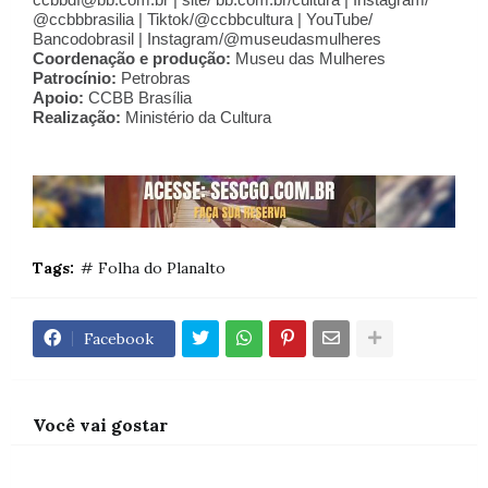
ccbbdf@bb.com.br | site/ bb.com.br/cultura | Instagram/ 
@ccbbbrasilia | Tiktok/@ccbbcultura | YouTube/ 
Bancodobrasil | Instagram/@museudasmulheres
Coordenação e produção:
 Museu das Mulheres
Patrocínio:
 Petrobras
Apoio:
 CCBB Brasília
Realização:
 Ministério da Cultura 
Tags:
# Folha do Planalto
Facebook
Você vai gostar