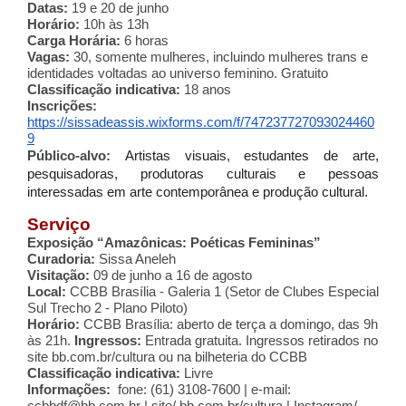
Datas:
 19 e 20 de junho
Horário:
 10h às 13h
Carga Horária:
 6 horas
Vagas: 
30, somente mulheres, incluindo mulheres trans e 
identidades voltadas ao universo feminino. Gratuito
Classificação indicativa:
 18 anos
Inscrições:
https://sissadeassis.wixforms.com/f/747237727093024460
9
Público-alvo:
Artistas visuais, estudantes de arte, 
pesquisadoras, produtoras culturais e pessoas 
interessadas em arte contemporânea e produção cultural.
Serviço
Exposição “Amazônicas: Poéticas Femininas”
Curadoria: 
Sissa Aneleh
Visitação:
 09 de junho a 16 de agosto
Local:
 CCBB Brasília - Galeria 1 (Setor de Clubes Especial 
Sul Trecho 2 - Plano Piloto)
Horário:
 CCBB Brasília: aberto de terça a domingo, das 9h 
às 21h. 
Ingressos:
 Entrada gratuita. Ingressos retirados no 
site bb.com.br/cultura ou na bilheteria do CCBB 
Classificação indicativa:
 Livre
Informações:
  fone: (61) 3108-7600 | e-mail: 