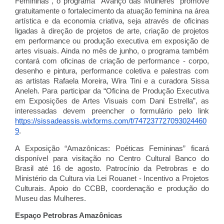
Femininas”, o programa “Avanço das Mulheres” promove 
gratuitamente o fortalecimento da atuação feminina na área 
artística e da economia criativa, seja através de oficinas 
ligadas à direção de projetos de arte, criação de projetos 
em performance ou produção executiva em exposição de 
artes visuais. Ainda no mês de junho, o programa também 
contará com oficinas de criação de performance - corpo, 
desenho e pintura, performance coletiva e palestras com 
as artistas Rafaela Moreira, Wira Tini e a curadora Sissa 
Aneleh. Para participar da “Oficina de Produção Executiva 
em Exposições de Artes Visuais com Dani Estrella”, as 
interessadas devem preencher o formulário pelo link 
https://sissadeassis.wixforms.com/f/747237727093024460
9
.
A Exposição “Amazônicas: Poéticas Femininas” ficará 
disponível para visitação no Centro Cultural Banco do 
Brasil até 16 de agosto. Patrocínio da Petrobras e do 
Ministério da Cultura via Lei Rouanet - Incentivo a Projetos 
Culturais. Apoio do CCBB, coordenação e produção do 
Museu das Mulheres.
Espaço Petrobras Amazônicas 